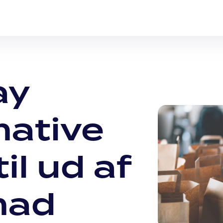
ay
mative
il ud af
mad