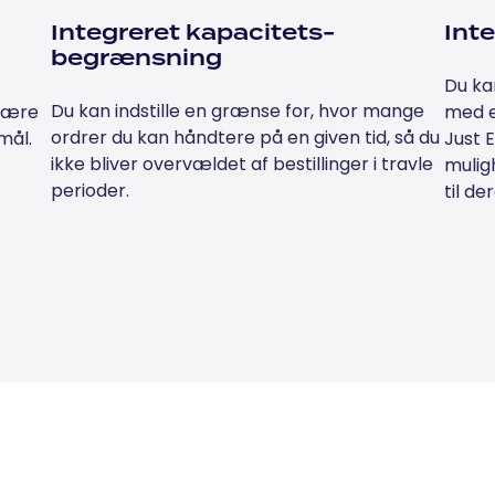
Integreret kapacitets-
Inte
begrænsning
Du ka
Du kan indstille en grænse for, hvor mange
 være
med e
ordrer du kan håndtere på en given tid, så du
mål.
Just E
ikke bliver overvældet af bestillinger i travle
mulig
perioder.
til de