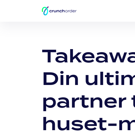
Takeaw
Din ulti
partner t
huset-