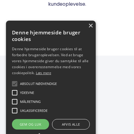
kundeoplevelse.
×
Denne hjemmeside bruger
cookies
Denne hjemmeside bruger cookies til at
forbedre brugeroplevelsen. Ved at bruge
vores hjemmeside giver du samtykke til alle
cookies i overensstemmelse med vores
cookiepolitik.
Kontakt
Jobs
Læs mere
ABSOLUT NØDVENDIGE
YDEEVNE
MÅLRETNING
Banestrøget 17, 2.
UKLASSIFICEREDE
2630 Taastrup
+45 70 22 49 39
GEM OG LUK
AFVIS ALLE
contact@crunchorder.com